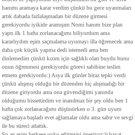
hanımı aramaya karar verdim çünkü bu gece uyanmaları
artık dahada fazlalaşmadan bir düzene girmesi
gerekiyordu iyikide aramışım Nomi hanım bize plan
yaptı ilk 1 hafta zorlanacağımı biliyordum ama
kararlıydım eşim saçmalama uyumayı illa öğrenecek ama
daha çok küçük yapma dedi istemedi ama ben
dinlemedim çünkü kızım için sağlıklı olan buydu bunu
onun öğrenmesi gerekiyordu görevi sahibine teslim
etmem gerekiyordu:) Asya ilk günler biraz tepki verdi
çünkü alışmış olduğu bir düzenden hiç alışmadığı bir
düzene giriyordu ama ona güvendiğimi yanında
olduğumu hissettirdim ve inanılmaz bir şey oldu ben 1
hafta çok zorlanacağımı düşünürken o 3. gün uyum
sağlamaya başladı evet ağlamalar oldu ama sabır ve sevgi
ile bu süreci atlattık.
Şu an eşim herkese uyku eğitimini öneriyor:)) hayat