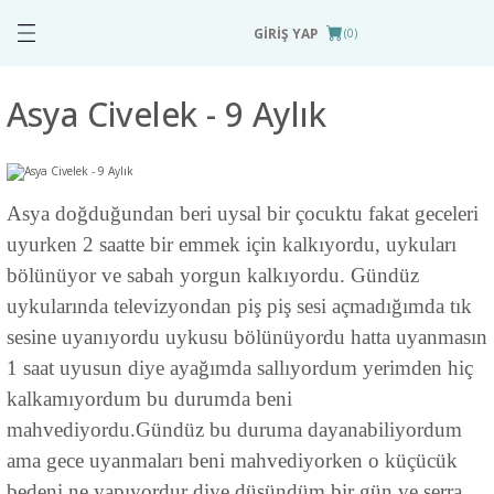
Geri Dön
Geri Dön
Geri Dön
GİRİŞ YAP
(0)
 Paketleri
Asya Civelek - 9 Aylık
dir
Çok Amaçlı Aktivite
Minik Tırtıl (0-3 ay)
Yastığı / Matı
yku
Sevimli Kuzucuk (5-24
Asya doğduğundan beri uysal bir çocuktu fakat geceleri
POPİFİKS Tuvalet Eğitimi
ay)
uyurken 2 saatte bir emmek için kalkıyordu, uykuları
ri
Renkli Kelebekler (25-48
Rutin Tablosu
bölünüyor ve sabah yorgun kalkıyordu. Gündüz
ay)
uykularında televizyondan piş piş sesi açmadığımda tık
Tummy Time - Hippo
sesine uyanıyordu uykusu bölünüyordu hatta uyanmasın
1 saat uyusun diye ayağımda sallıyordum yerimden hiç
kalkamıyordum bu durumda beni
mahvediyordu.Gündüz bu duruma dayanabiliyordum
ama gece uyanmaları beni mahvediyorken o küçücük
bedeni ne yapıyordur diye düşündüm bir gün ve serra